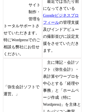
最近では当たり前
サイト
になってきている
制作・
Googleビジネスプロ
管理を
フィール
の管理支援
トータルサポートさ
及びインドアビュー
せていただきます。
の撮影並びに設定支
特にWordpressでのご
援をさせていただき
相談も弊社にお任せ
ます。
ください。
主に簿記・会計ソ
フト（弥生会計）・
表計算やワープロを
中心とする「経理や
「弥生会計ソフトで
事務」と「ホームペ
運営。」
ージ作成（特に
Wordpress)」を主体と
したパソコン教室。