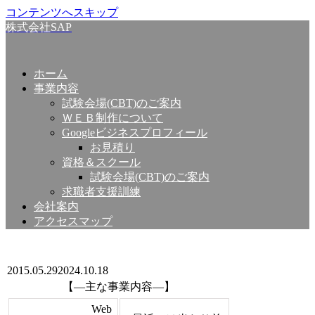
コンテンツへスキップ
株式会社SAP
ホーム
事業内容
試験会場(CBT)のご案内
ＷＥＢ制作について
Googleビジネスプロフィール
お見積り
資格＆スクール
試験会場(CBT)のご案内
求職者支援訓練
会社案内
アクセスマップ
2015.05.29
2024.10.18
【—主な事業内容—】
Web