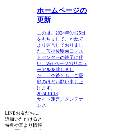
ホームページの
更新
この度、2024年9月25日
をもちまして、かねて
より運営しておりまし
た、苫小牧駅南口テス
トセンターの終了に伴
い、Webページのリニュ
ーアルを致しまし
た。 今後とも、ご愛
顧のほどお願い申し上
げます。
2024.10.18
サイト運営／メンテナ
ンス
LINEお友だちに
追加いただけると
特典や耳より情報