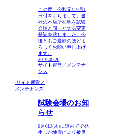
この度、令和元年9月1
日付をもちまして、当
社の本店所在地を試験
会場と同一とする変更
登記を致しました。今
後ともご愛顧のほどよ
ろしくお願い申し上げ
ます。
2019.09.20
サイト運営／メンテナ
ンス
サイト運営／
メンテナンス
試験会場のお知
らせ
9月6日(木)に道内でで発
生した地震により被災