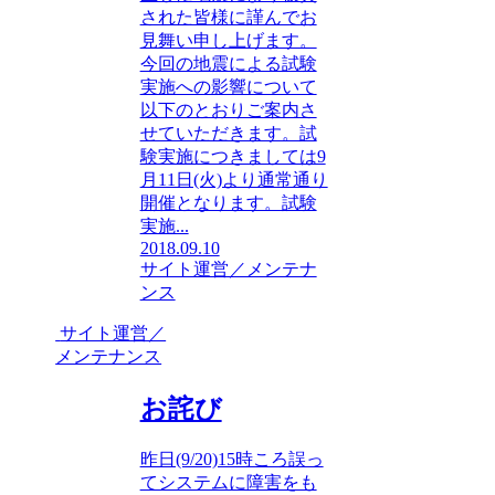
された皆様に謹んでお
見舞い申し上げます。
今回の地震による試験
実施への影響について
以下のとおりご案内さ
せていただきます。試
験実施につきましては9
月11日(火)より通常通り
開催となります。試験
実施...
2018.09.10
サイト運営／メンテナ
ンス
サイト運営／
メンテナンス
お詫び
昨日(9/20)15時ころ誤っ
てシステムに障害をも