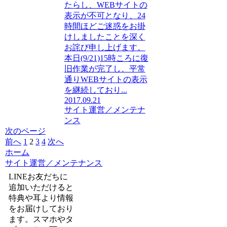
たらし、WEBサイトの
表示が不可となり、24
時間ほどご迷惑をお掛
けしましたことを深く
お詫び申し上げます。
本日(9/21)15時ころに復
旧作業が完了し、平常
通りWEBサイトの表示
を継続しており...
2017.09.21
サイト運営／メンテナ
ンス
次のページ
前へ
1
2
3
4
次へ
ホーム
サイト運営／メンテナンス
LINEお友だちに
追加いただけると
特典や耳より情報
をお届けしており
ます。スマホやタ