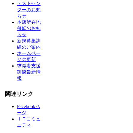
テストセン
ターのお知
らせ
本店所在地
移転のお知
らせ
新規募集訓
練のご案内
ホームペー
ジの更新
求職者支援
訓練最新情
報
関連リンク
Facebookペ
ージ
ＩＴコミュ
ニティ