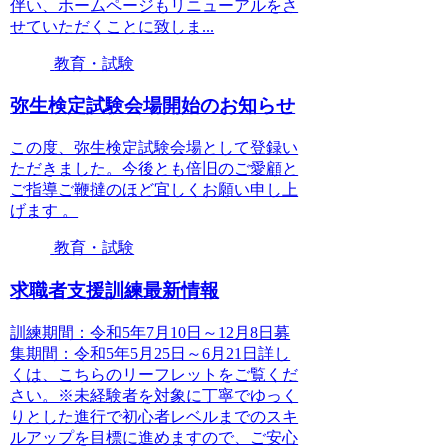
伴い、ホームページもリニューアルをさ
せていただくことに致しま...
教育・試験
弥生検定試験会場開始のお知らせ
この度、弥生検定試験会場として登録い
ただきました。今後とも倍旧のご愛顧と
ご指導ご鞭撻のほど宜しくお願い申し上
げます 。
教育・試験
求職者支援訓練最新情報
訓練期間：令和5年7月10日～12月8日募
集期間：令和5年5月25日～6月21日詳し
くは、こちらのリーフレットをご覧くだ
さい。※未経験者を対象に丁寧でゆっく
りとした進行で初心者レベルまでのスキ
ルアップを目標に進めますので、ご安心