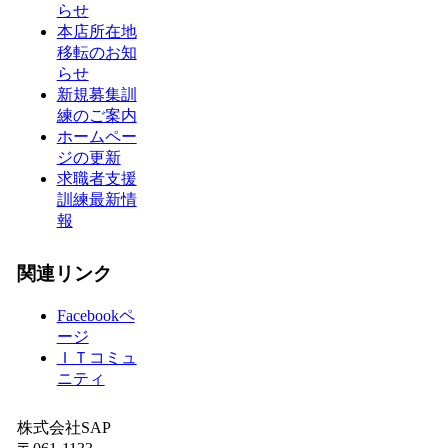
らせ
本店所在地
移転のお知
らせ
新規募集訓
練のご案内
ホームペー
ジの更新
求職者支援
訓練最新情
報
関連リンク
Facebookペ
ージ
ＩＴコミュ
ニティ
株式会社SAP